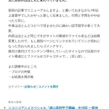
前回の記事でリニューアルしますよ、と書いておきながら1年以
上放置中でしたがやっと新しく出来ました。行間と字間をややゆ
ったり目に。
中身はほとんどコピペで済ませたのに細かい誤字脱字が多くて大
変。
内容はほとんど同じですがサイトの構成やファイル名などは結構
変更したので、もし個別ページにリンクされていてリンク切れに
なった方おられましたらゴメンナサイ。
後付け後付けでコンテンツ増やしていったサイトなので以前のサ
イト構成だとファイルがゴチャゴチャで…（言い訳）。
まだ調整中のところ
・ブログの外観
・お絵描き掲示板
カテゴリー:
お知らせ
|
コメントを残す
最近の投稿
ニコニコアニメスペシャル「緑山高校甲子園編」全10話 一挙放