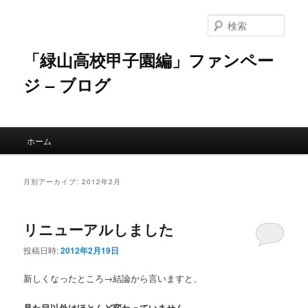
メ
サ
イ
ブ
検
ン
コ
索
コ
ン
「緑山高校甲子園編」ファンペー
ン
テ
ジ – ブログ
テ
ン
ン
ツ
ツ
へ
へ
移
メ
移
動
ホーム
イ
動
ン
メ
月別アーカイブ:
2012年2月
ニ
ュ
ー
リニューアルしました
投稿日時:
2012年2月19日
新しくなったところ→結論から言いますと、
見た目以外はほとんど変わっていません。