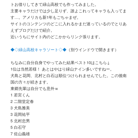
トお借りしてきて緑山高校でも作ってみました。
主要キャラだけでは少し足りず、誰よこれってキャラも入ってま
す…。アメリカも新1年もごちゃまぜ。
サイトのコンテンツのどこに入れるかまだ迷っているのでとりあ
えずブログだけで紹介。
近いうちにサイト内のどこかからリンク張ります。
◆◇緑山高校キャラソート◇◆
（別ウインドウで開きます）
ちなみに自分自身でやってみた結果ベスト10はこちら↓
1位は当然若様！ あとはやはり緑山ナイン多いですねー。
犬島と花岡、北村と白石は順位つけられませんでした。この後南
国の方々が続きます。
東郷先輩は自分でも意外ｗ
1 若宮くん
2 二階堂定春
3 犬島雅美
3 花岡祐平
5 北村忠男
5 白石守
7 佐山義雄