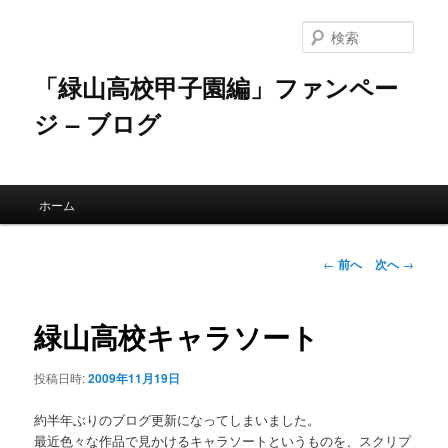
メ
イ
検
ン
索
コ
「緑山高校甲子園編」ファンペー
ン
ジ – ブログ
テ
ン
ツ
へ
メ
移
ホーム
イ
動
ン
メ
投
←
前へ
次へ
→
ニ
稿
ュ
ナ
ー
ビ
緑山高校キャラソート
ゲ
ー
投稿日時:
2009年11月19日
シ
ョ
約半年ぶりのブログ更新になってしまいました。
ン
最近色々な作品で見かけるキャラソートというものを、スクリプ